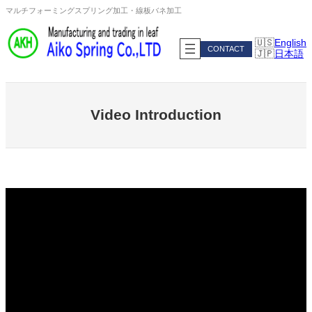
Skip
マルチフォーミングスプリング加工・線板バネ加工
to
content
English
CONTACT
日本語
Video Introduction