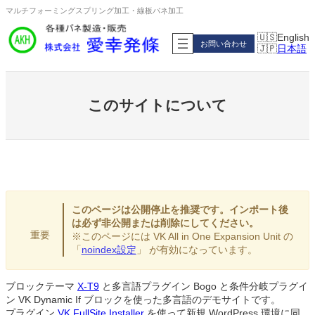
内
マルチフォーミングスプリング加工・線板バネ加工
容
English
を
お問い合わせ
日本語
ス
キ
ッ
プ
このサイトについて
このページは公開停止を推奨です。
インポート後
は
必ず非公開または削除にしてください。
重要
※このページには VK All in One Expansion Unit の
「
noindex設定
」 が有効になっています。
ブロックテーマ
X-T9
と多言語プラグイン Bogo と条件分岐プラグイ
ン VK Dynamic If ブロックを使った多言語のデモサイトです。
プラグイン
VK FullSite Installer
を使って新規 WordPress 環境に同