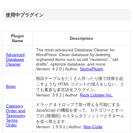
使用中プラグイン
Plugin
Description
Name
The most advanced Database Cleaner for
Advanced
WordPress. Clean database by deleting
Database
orphaned items such as old “revisions”, “old
Cleaner
drafts”, optimize database, and more.
Version: 4.2.0
|
Author:
SigmaPlugin
独自テーブルをたくさん作ったり後で頭痛を起
こすような HTML コメントの混入をしない、と
Bogo
ても素直な多言語化プラグイン。
Version: 3.9.2
|
Author:
Rock Lobster Inc.
ドラッグ & ドロップで並べ替えを可能にする
Category
JavaScript の機能を使って、カテゴリーとすべ
Order and
Taxonomy
ての (階層的) カスタムタクソノミーと子ターム
Terms
を並べ替えます。
Order
Version: 1.9.9.1
|
Author:
Nsp-Code