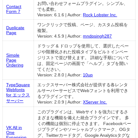
お問い合わせフォームプラグイン。シンプル、
Contact
でも柔軟。
Form 7
Version: 6.1.6
|
Author:
Rock Lobster Inc.
ワンクリックで投稿、ページ、カスタム投稿を
Duplicate
複製。
Page
Version: 4.5.9
|
Author:
mndpsingh287
ドラッグ & ドロップを使用して、選択したペー
ジや階層化された投稿タイプをビルトインペー
Simple
ジリストで並び替えます。 詳細な手順について
Page
は、固定ページの画面で「ヘルプ」タブを開い
Ordering
てください。
Version: 2.8.0
|
Author:
10up
TypeSquare
エックスサーバー株式会社が提供する各レンタ
Webfonts
ルサーバーサービスでWebフォントを利用でき
for エックス
るプラグインです。
サーバー
Version: 2.0.9
|
Author:
XServer Inc.
このプラグインは、Webサイトを強力にするさ
まざまな機能を備えた統合プラグインです。 多
くの機能は個別に停止できます。 Facebookペー
VK All in
ジプラグインやソーシャルブックマーク、OGタ
One
グ、Twitterカードタグ、Google Analyticsタグな
Expansion