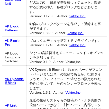
どの出力や、最新記事投稿ウィジェット、関連
Unit
する投稿の挿入、各種ブロックなどがありま
す。
Version: 9.120.0
|
Author:
Vektor,Inc.
独自のブロックパターンを作成して登録する事
VK Block
ができます。
Patterns
Version: 1.36.0
|
Author:
Vektor,Inc.
VK Blocks
ブロックエディタを拡張するプラグインです。
Pro
Version: 1.124.0
|
Author:
Vektor,Inc.
Bogo の言語切替えメニューにスタイルオプショ
VK Bogo
Language
ンを追加します。
Switcher
Version: 0.1.0
|
Author: Vektor,Inc.
VK Dynamic If Block は、現在のページがフロン
トページまたは単一の投稿であるか、投稿タイ
VK Dynamic
プやカスタムフィールドの値などの指定された
If Block
条件に基づいて、そのインナーブロックを表示
します。
Version: 1.6.1
|
Author:
Vektor,Inc.
最近の投稿リストからの投稿タイトルを実際の
投稿ページではなく、別のページ（内部リンク
VK Link