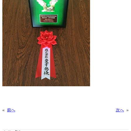
«
前へ
次へ
»