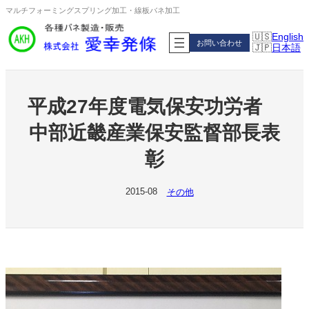
内
マルチフォーミングスプリング加工・線板バネ加工
容
English
を
お問い合わせ
日本語
ス
キ
ッ
プ
平成27年度電気保安功労者
中部近畿産業保安監督部長表
彰
2015-08
その他