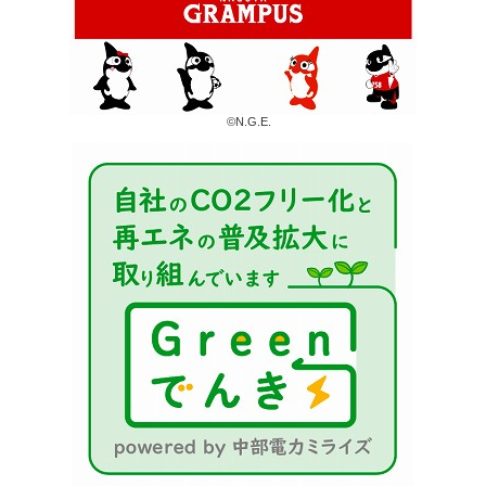
©N.G.E.